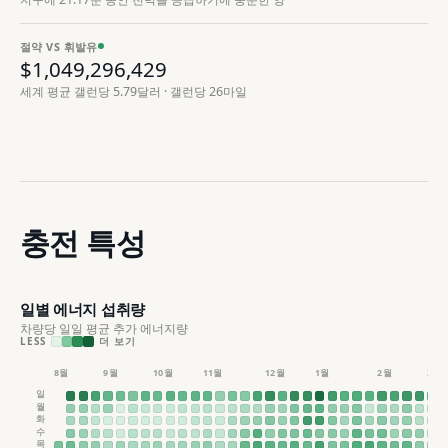
절약 VS 휘발유
$
1,049,296,432
Aug 8, 2026, 16:38 UTC
세계 평균 갤런당 5.79달러 · 갤런당 26마일
라이브
충전 특성
일별 에너지 섭취량
차량당 일일 평균 추가 에너지량
LESS
더 보기
8월
9월
10월
11월
12월
1월
2월
3월
일
월
화
수
목